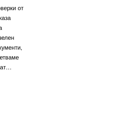
оверки от
каза
а
зелен
кументи,
ветваме
жат…