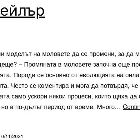
тейлър
и моделът на моловете да се промени, за да м
деще? – Промяната в моловете започна още пр
ята. Породи се основно от еволюцията на онла
та. Често се коментира и мога да потвърдя, че
та само ускори някои процеси, които щяха да 
, но в по-дълъг период от време. Много…
Conti
10/11/2021