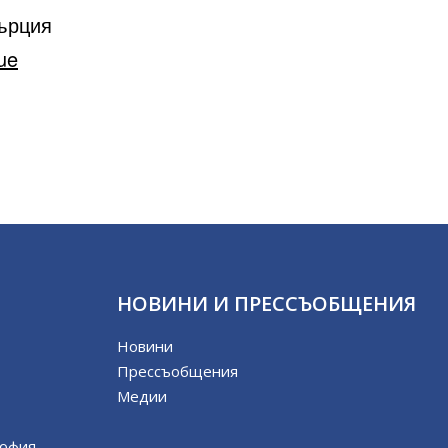
Гърция
ue
НОВИНИ И ПРЕССЪОБЩЕНИЯ
Новини
Прессъобщения
Медии
София