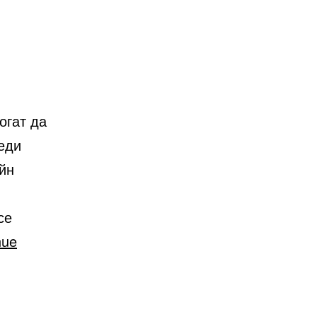
огат да
еди
йн
се
nue