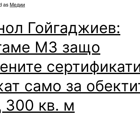
d as
Медии
нол Гойгаджиев:
таме МЗ защо
ените сертификат
ат само за обекти
 300 кв. м