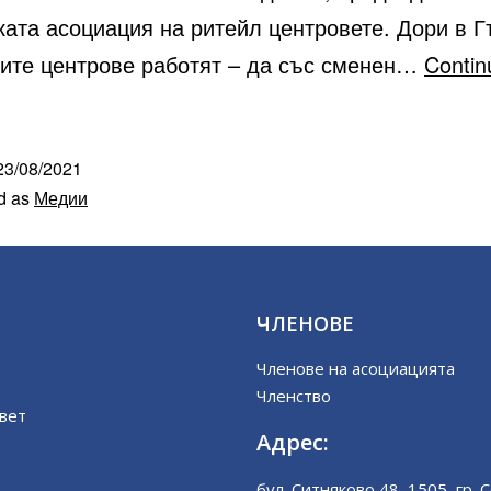
ката асоциация на ритейл центровете. Дори в 
ките центрове работят – да със сменен…
Contin
23/08/2021
d as
Медии
ЧЛЕНОВЕ
Членове на асоциацията
Членство
вет
Адрес:
бул. Ситняково 48, 1505, гр. 