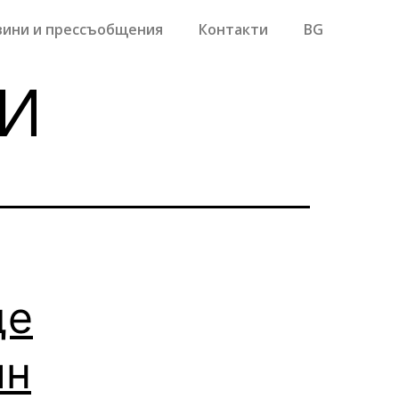
вини и прессъобщения
Контакти
BG
и
ще
йн