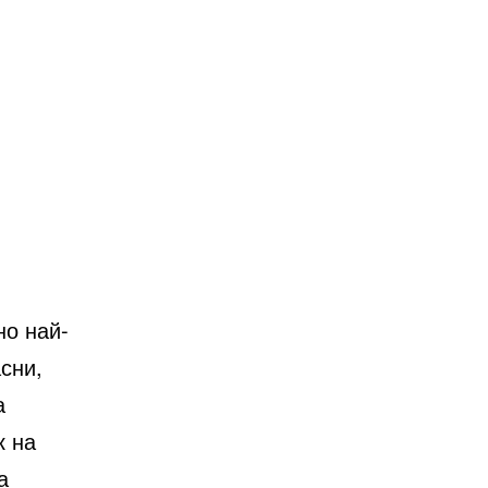
но най-
сни,
а
к на
а