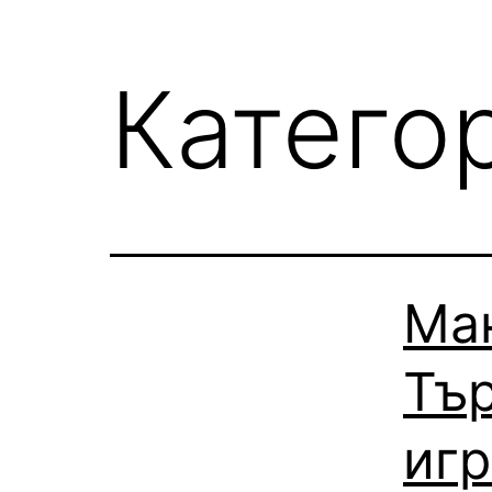
Катего
Ма
Тър
игр