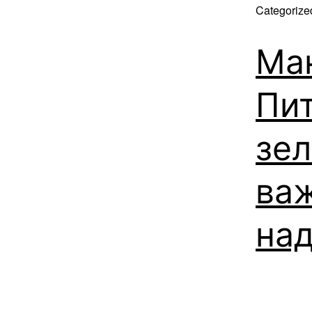
Categorize
Ма
Пи
зел
важ
над