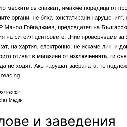
ло мерките се спазват, имахме поредица от пр
ите органи, не бяха констатирани нарушения“, 
Р Манол Гойгаджиев, председател на Българск
ия на ритейл центровете. „Ние проверяваме за 
ат, на хартия, електронно, не искаме лични до
които отиват в магазини от изключенията, ги съ
 да не ходят. Ако нарушат забраната, те подле
 reading
28/10/2021
d as
Медии
лове и заведения