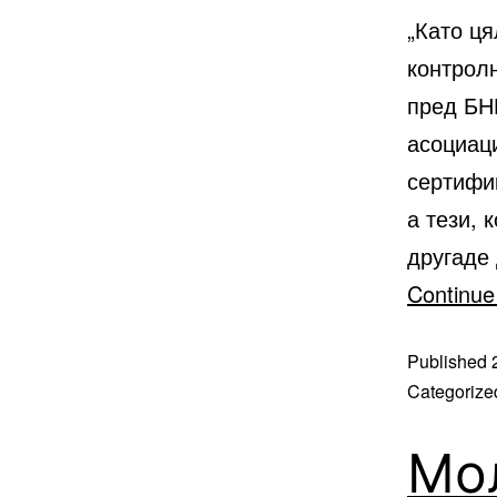
„Като ця
контролн
пред БН
асоциац
сертифик
а тези, 
другаде
Continue
Published
Categorize
Мо