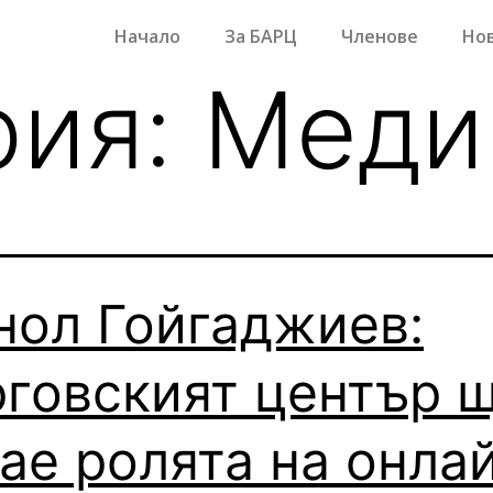
Начало
За БАРЦ
Членове
Но
рия:
Меди
нол Гойгаджиев:
говският център 
ае ролята на онла