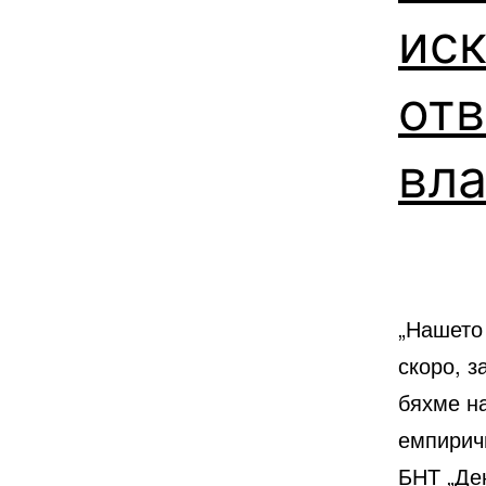
иск
отв
вла
„Нашето
скоро, з
бяхме на
емпиричн
БНТ „Де