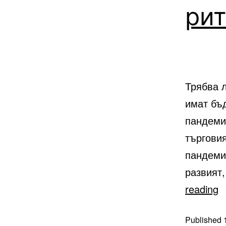
ри
Трябва л
имат бъ
пандеми
търговия
пандемия
развият
reading
Published