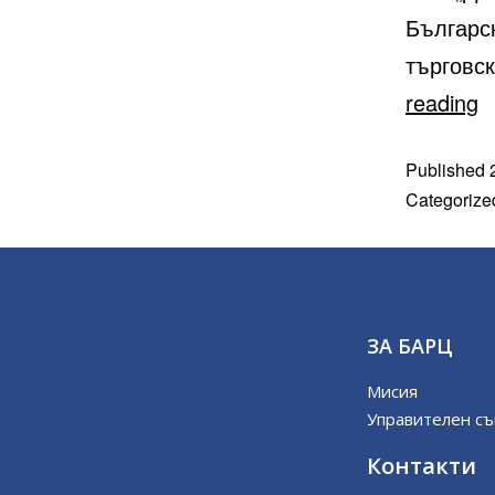
Българс
търговс
reading
Published
Categorize
ЗА БАРЦ
Мисия
Управителен съ
Контакти