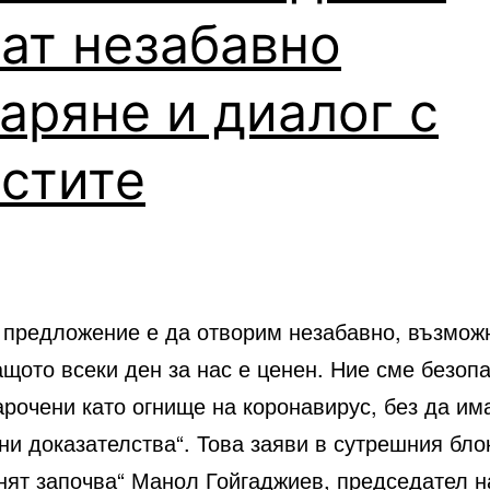
ат незабавно
аряне и диалог с
стите
 предложение е да отворим незабавно, възмож
ащото всеки ден за нас е ценен. Ние сме безопа
рочени като огнище на коронавирус, без да им
и доказателства“. Това заяви в сутрешния бло
нят започва“ Манол Гойгаджиев, председател н