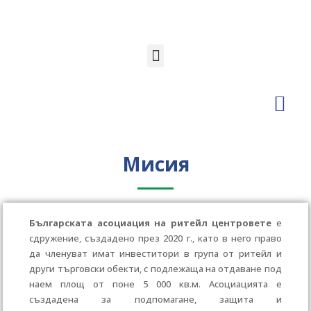
Новини и 
Мисия
Българската асоциация на ритейл центровете
е
сдружение, създаденo през 2020 г., като в него право
да членуват имат инвеститори в група от ритейл и
други търговски обекти, с подлежаща на отдаване под
наем площ от поне 5 000 кв.м. Асоциацията е
създадена за подпомагане, защита и